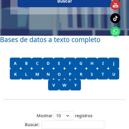
Buscar
Bases de datos a texto completo
A
B
C
D
E
F
G
H
I
J
K
L
M
N
O
P
R
S
T
U
V
W
Y
Mostrar
registros
Buscar: