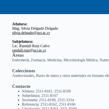
Jefatura:
Mag. Silvia Delgado Delgado
silvia.delgado@ucr.ac.cr
Subjefatura:
Lic. Randall Ruiz Calvo
randall.ruiz@ucr.ac.cr
Áreas
Enfermería, Farmacia, Medicina, Microbiología Médica, Nutric
Colecciones
Audiovisuales, Bases de datos y otros materiales en formato el
Contacto
Jefatura: 2511-8161, 2511-8169
Subjefatura: 2511-8167
Secretaría: 2511-8199, 2511-3334
Referencia: 2511-8162, 2511-8166
Circulación: 2511-8163, 2511-8160