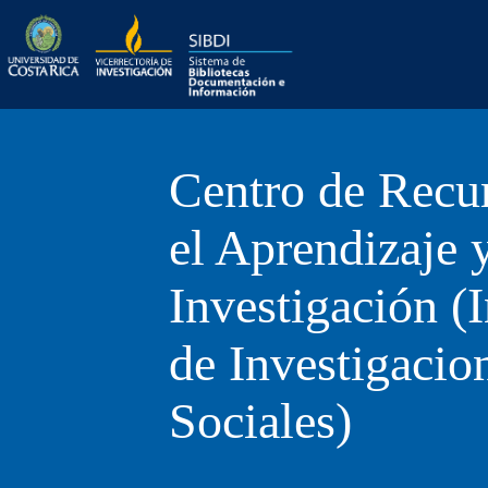
Skip
Biblioteca
to
content
Centro de Recu
el Aprendizaje y
Investigación (I
de Investigacio
Sociales)