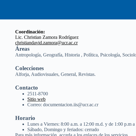
Coordinación:
Lic. Christian Zamora Rodríguez
christiandavid.zamora@ucr.ac.cr
Áreas
Antropología, Geografía, Historia , Política, Psicología, Sociolo
Colecciones
Alforja, Audiovisuales, General, Revistas.
Contacto
2511-8700
Sitio web
Correo: documentacion.iis@ucr.ac.cr
Horario
Lunes a Viernes: 8:00 a.m. a 12:00 m.d. y de 1:00 p.m a
Sábado, Domingo y feriados: cerrado
Para más información, acceda a los enlaces de los servicios.